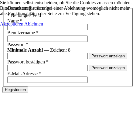
Sie können selbst entscheiden, ob Sie die Cookies zulassen möchten.
Bitte beachten Sie, dass bei einer Ablehnung womöglich nicht mehr
Benutzerregistrierung
alle Funktionalitäten der Seite zur Verfügung stehen.
*
Benötigtes Feld
Name
*
Akzeptieren
Ablehnen
Benutzername
*
Passwort
*
Minimale Anzahl
— Zeichen: 8
Passwort anzeigen
Passwort bestätigen
*
Passwort anzeigen
E-Mail-Adresse
*
Registrieren